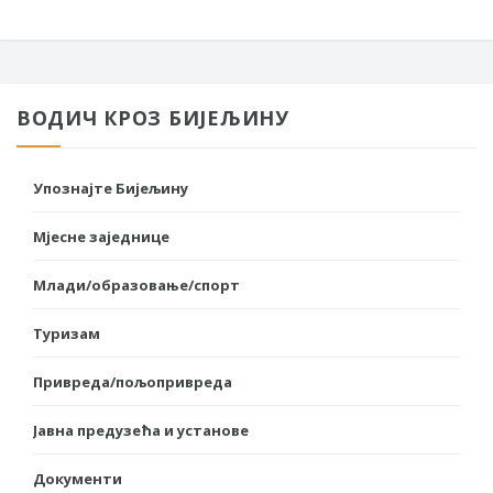
ВОДИЧ КРОЗ БИЈЕЉИНУ
Упознајте Бијељину
Мјесне заједнице
Млади/образовање/спорт
Туризам
Привреда/пољопривреда
Јавна предузећа и установе
Документи