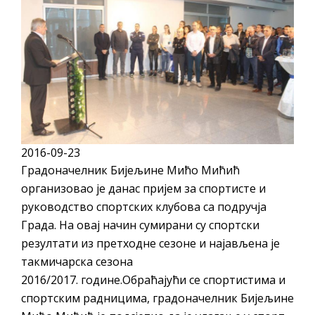
ДОДАТАК ЗА ДЕМОБИЛИСАНЕ БОРЦЕ
ВОЈСКЕ РЕПУБЛИКЕ СРПСКЕ У СТАЊУ
СОЦИЈАЛНЕ ПОТРЕБЕ
ЈАВНИ ПОЗИВ ЗА НАЈЉЕПШЕ УРЕЂЕНО
ДВОРИШТЕ ИНДИВИДУАЛНИХ
ДОМАЋИНСТАВА, ДВОРИШТЕ
ЗАЈЕДНИЦА ЕТАЖНИХ ВЛАСНИКА И ЈАВНИ
2016-09-23
ПРОСТОР У МЈЕСНИМ ЗАЈЕДНИЦАМА НА
Градоначелник Бијељине Мићо Мићић
ТЕРИТОРИЈИ ГРАДА БИЈЕЉИНА
организовао је данас пријем за спортисте и
Обавјештење за предузетника - Гојко
руководство спортских клубова са подручја
Богуновић
Града. На овај начин сумирани су спортски
Oд 27. јула пријем захтјева за новчану
резултати из претходне сезоне и најављена је
такмичарска сезона
помоћ за набавку школског прибора
2016/2017. године.Обраћајући се спортистима и
основцима
спортским радницима, градоначелник Бијељине
Обрасци захтјева за регресирано