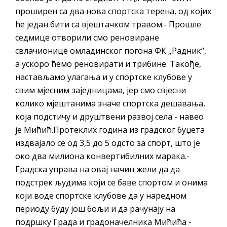
проширен са два нова спортска терена, од којих
ће један бити са вјештачком травом.- Прошле
седмице отворили смо реновиране
свлачионице омладинског погона ФК „Радник“,
а ускоро ћемо реновирати и трибине. Такође,
настављамо улагања и у спортске клубове у
свим мјесним заједницама, јер смо свјесни
колико мјештанима значе спортска дешавања,
која подстичу и друштвени развој села - навео
је Мићић.Протеклих година из градског буџета
издвајало се од 3,5 до 5 одсто за спорт, што је
око два милиона конвертибилних марака.-
Градска управа на овај начин жели да да
подстрек људима који се баве спортом и онима
који воде спортске клубове да у наредном
периоду буду још бољи и да рачунају на
подршку Града и градоначелника Мићића -