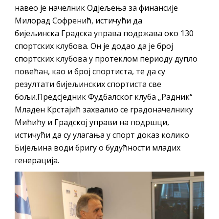
навео је начелник Одјељења за финансије
Милорад Софренић, истичући да
бијељинска Градска управа подржава око 130
спортских клубова. Он је додао да је број
спортских клубова у протеклом периоду дупло
повећан, као и број спортиста, те да су
резултати бијељинских спортиста све
бољи.Предсједник Фудбалског клуба „Радник“
Младен Крстајић захвалио се градоначелнику
Мићићу и Градској управи на подршци,
истичући да су улагања у спорт доказ колико
Бијељина води бригу о будућности младих
генерација.