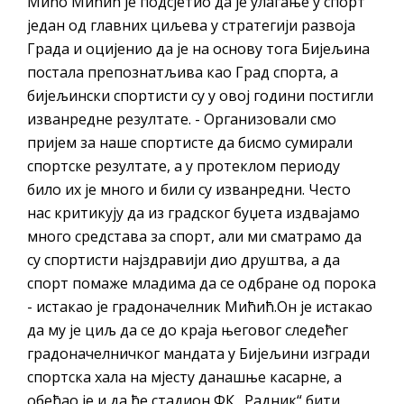
Мићо Мићић је подсјетио да је улагање у спорт
гориво доступни од 13. марта до 15.
један од главних циљева у стратегији развоја
новембра
Града и оцијенио да је на основу тога Бијељина
Захтјев за издавање ПОНОСНЕ КАРТИЦЕ
постала препознатљива као Град спорта, а
Обавјештење за предузетника - Вера
бијељински спортисти су у овој години постигли
Ујић
изванредне резултате. - Организовали смо
ЈАВНИ ПОЗИВ ЗА ПРИЈАВУ
пријем за наше спортисте да бисмо сумирали
НЕПРОПИСНОГ ОДЛАГАЊА ОТПАДА УЗ
спортске резултате, а у протеклом периоду
ДОДЈЕЛУ ФИНАНСИЈСКЕ НАГРАДЕ
било их је много и били су изванредни. Често
нас критикују да из градског буџета издвајамо
много средстава за спорт, али ми сматрамо да
су спортисти најздравији дио друштва, а да
спорт помаже младима да се одбране од порока
- истакао је градоначелник Мићић.Он је истакао
да му је циљ да се до краја његовог следећег
градоначелничког мандата у Бијељини изгради
спортска хала на мјесту данашње касарне, а
обећао је и да ће стадион ФК „Радник“ бити