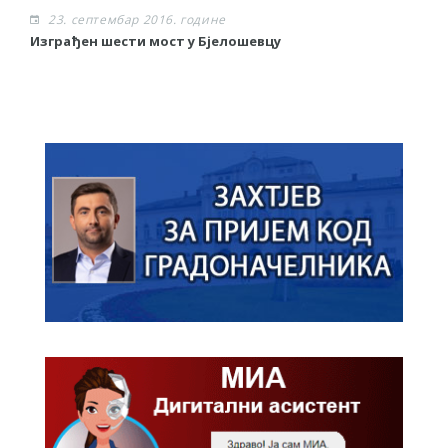
23. септембар 2016. године
Изграђен шести мост у Бјелошевцу
С