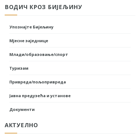
ВОДИЧ КРОЗ БИЈЕЉИНУ
Упознајте Бијељину
Мјесне заједнице
Млади/образовање/спорт
Туризам
Привреда/пољопривреда
Јавна предузећа и установе
Документи
АКТУЕЛНО