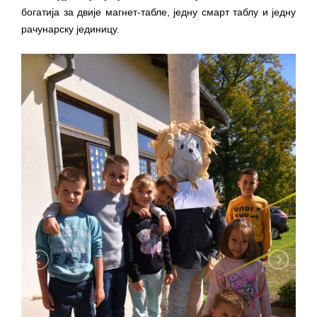
помоћ за набавку школског прибора
богатија за двије магнет-табле, једну смарт таблу и једну
основцима
рачунарску јединицу.
Обрасци захтјева за регресирано
гориво доступни од 13. марта до 15.
новембра
Захтјев за издавање ПОНОСНЕ КАРТИЦЕ
Обавјештење о забрани саобраћаја 6. и
7. августа
Обавјештење за предузетника - Вера
Ујић