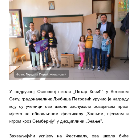
ПРЕЛИМИНАРНA РАНГ ЛИСТA
КАНДИДАТА КОЈИ СУ ОСТВАРИЛИ ПРАВО
НА ГРАДСКИ МЈЕСЕЧНИ БОРАЧКИ
ДОДАТАК ЗА ДЕМОБИЛИСАНЕ БОРЦЕ
ВОЈСКЕ РЕПУБЛИКЕ СРПСКЕ У СТАЊУ
СОЦИЈАЛНЕ ПОТРЕБЕ
ЈАВНИ ПОЗИВ ЗА НАЈЉЕПШЕ УРЕЂЕНО
ДВОРИШТЕ ИНДИВИДУАЛНИХ
Фото: Гордана Перић Живановић
ДОМАЋИНСТАВА, ДВОРИШТЕ
ЗАЈЕДНИЦА ЕТАЖНИХ ВЛАСНИКА И ЈАВНИ
У подручној Основној школи „Петар Кочић“ у Велином
ПРОСТОР У МЈЕСНИМ ЗАЈЕДНИЦАМА НА
Селу, градоначелник Љубиша Петровић уручио је награду
ТЕРИТОРИЈИ ГРАДА БИЈЕЉИНА
коју су ученици ове школе заслужили освајањем првог
мјеста на обновљеном фестивалу „Знањем, пјесмом и
Обавјештење за предузетника - Гојко
игром кроз Семберију“ у дисциплини „Знање".
Богуновић
Oд 27. јула пријем захтјева за новчану
Захваљујући успјеху на Фестивалу, ова школа биће