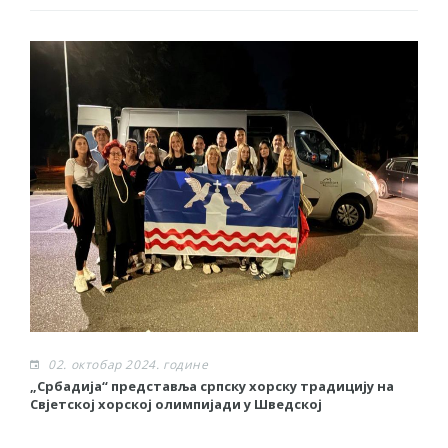
02. октобар 2024. године
„Србадија“ представља српску хорску традицију на
М
Свјетској хорској олимпијади у Шведској
П