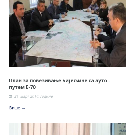
План за повезивање Бијељине са ауто -
путем Е-70
21. март 2014. године
Више →