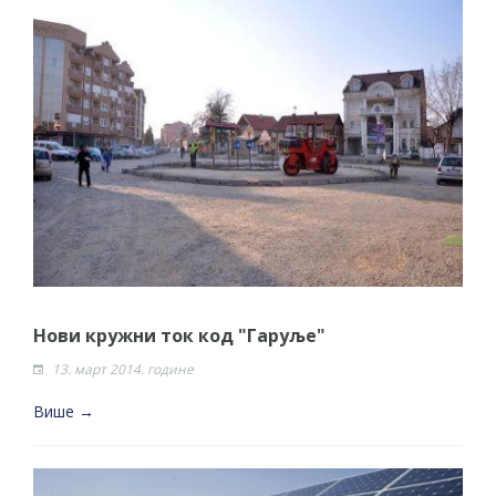
Нови кружни ток код "Гаруље"
13. март 2014. године
Више →