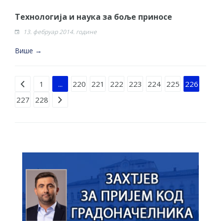
Технологија и наука за боље приносе
13. фебруар 2014. године
Више →
Strana 226 od 228
1
...
220
221
222
223
224
225
226
227
228