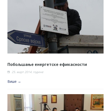
Побољшање енергетске ефикасности
25. март 2014. године
Више →