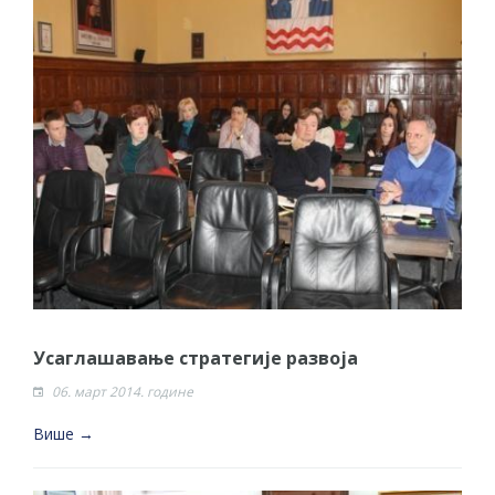
Усаглашавање стратегије развоја
06. март 2014. године
Више →