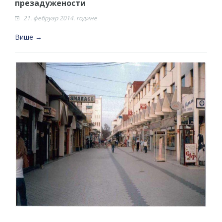
презадужености
21. фебруар 2014. године
Више →