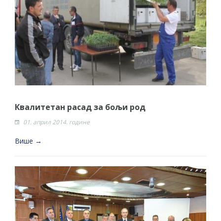
ДОДАТАК ЗА ДЕМОБИЛИСАНЕ БОРЦЕ
ВОЈСКЕ РЕПУБЛИКЕ СРПСКЕ У СТАЊУ
СОЦИЈАЛНЕ ПОТРЕБЕ
Обрасци захтјева за регресирано
гориво доступни од 13. марта до 15.
новембра
Захтјев за издавање ПОНОСНЕ КАРТИЦЕ
Квалитетан расад за бољи род
Обавјештење о забрани саобраћаја 6. и
01. април 2014. године
7. августа
Више →
Обавјештење за предузетника - Вера
Ујић
ЈАВНИ ПОЗИВ ЗА ПРИЈАВУ
НЕПРОПИСНОГ ОДЛАГАЊА ОТПАДА УЗ
ДОДЈЕЛУ ФИНАНСИЈСКЕ НАГРАДЕ