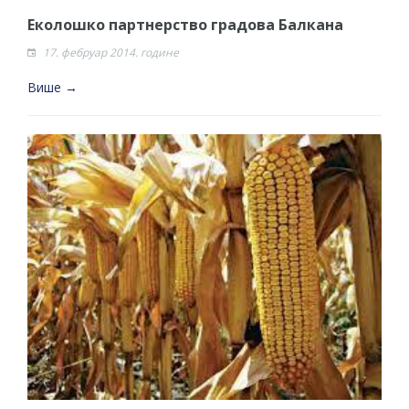
Еколошко партнерство градова Балкана
17. фебруар 2014. године
Више →