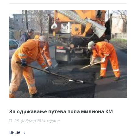
За одржавање путева пола милиона КМ
28. фебруар 2014. године
Више →