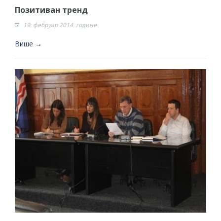
Позитиван тренд
19. фебруар 2014. године
Више →