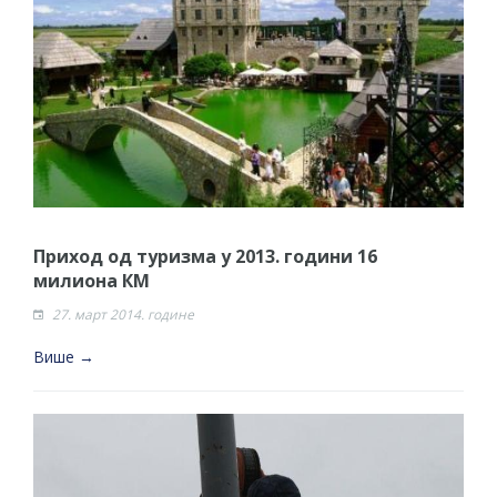
Приход од туризма у 2013. години 16
милиона КМ
27. март 2014. године
Више →