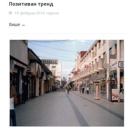
Позитиван тренд
19. фебруар 2014. године
Више →