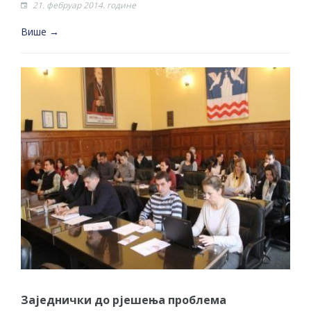
21. фебруар 2014. године
Више →
Заједнички до рјешења проблема