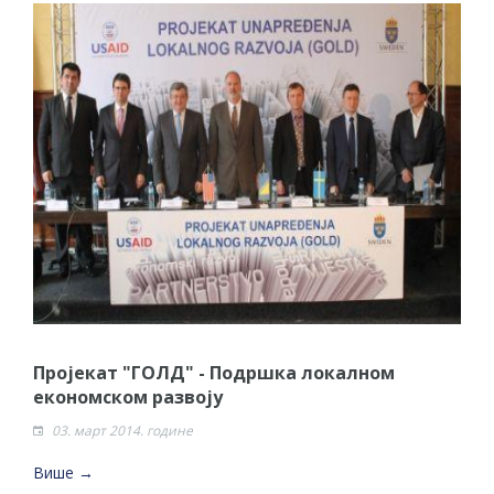
Пројекат "ГОЛД" - Подршка локалном
економском развоју
03. март 2014. године
Више →