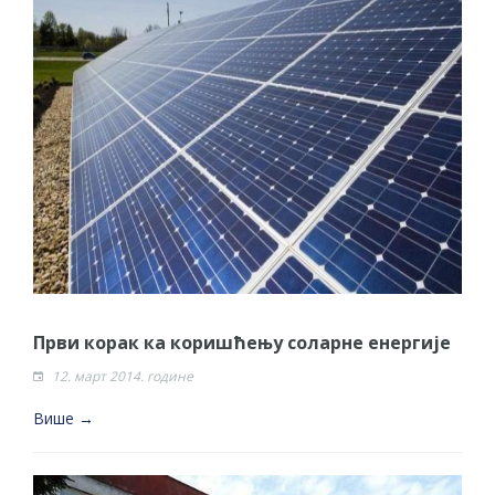
Први корак ка коришћењу соларне енергије
12. март 2014. године
Више →