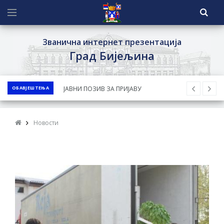
Званична интернет презентација
Град Бијељина
ОБАВЈЕШТЕЊА
ЈАВНИ КОНКУРС ЗА ДОДЈЕЛУ
БЕСПОВРАТНИХ СРЕДСТАВА ЗА
СУФИНАНСИРАЊЕ КУПОВИНЕ СЕОСКЕ
Новости
КУЋЕ СА ОКУЋНИЦОМ НА ТЕРИТОРИЈИ
ГРАДА БИЈЕЉИНА ЗА 2026. ГОДИНУ
Обавјештење за предузетника - Ненад
Нукић
ПРЕЛИМИНАРНA РАНГ ЛИСТA
КАНДИДАТА КОЈИ СУ ОСТВАРИЛИ ПРАВО
НА ГРАДСКИ МЈЕСЕЧНИ БОРАЧКИ