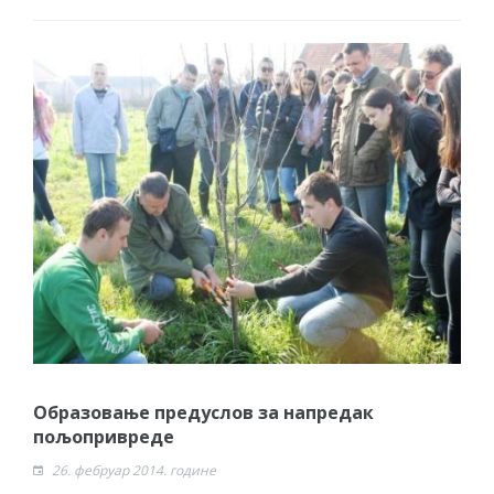
Образовање предуслов за напредак
пољопривреде
26. фебруар 2014. године