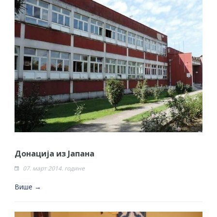
Донација из Јапана
07. март 2014. године
Више →