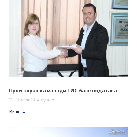
Први корак ка изради ГИС базе података
19. март 2014. године
Више →