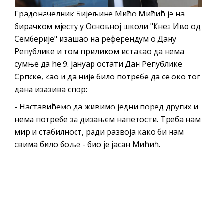
гориво доступни од 13. марта до 15.
Градоначелник Бијељине Мићо Мићић је на
новембра
бирачком мјесту у Основној школи "Кнез Иво од
Захтјев за издавање ПОНОСНЕ КАРТИЦЕ
Семберије" изашао на референдум о Дану
Обавјештење за предузетника - Вера
Републике и том приликом истакао да нема
Ујић
сумње да ће 9. јануар остати Дан Републике
ЈАВНИ ПОЗИВ ЗА ПРИЈАВУ
Српске, као и да није било потребе да се око тог
НЕПРОПИСНОГ ОДЛАГАЊА ОТПАДА УЗ
дана изазива спор:
ДОДЈЕЛУ ФИНАНСИЈСКЕ НАГРАДЕ
- Наставићемо да живимо једни поред других и
нема потребе за дизањем напетости. Треба нам
мир и стабилност, ради развоја како би нам
свима било боље - био је јасан Мићић.