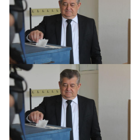
ДОДАТАК ЗА ДЕМОБИЛИСАНЕ БОРЦЕ
ВОЈСКЕ РЕПУБЛИКЕ СРПСКЕ У СТАЊУ
СОЦИЈАЛНЕ ПОТРЕБЕ
ЈАВНИ ПОЗИВ ЗА НАЈЉЕПШЕ УРЕЂЕНО
ДВОРИШТЕ ИНДИВИДУАЛНИХ
ДОМАЋИНСТАВА, ДВОРИШТЕ
ЗАЈЕДНИЦА ЕТАЖНИХ ВЛАСНИКА И ЈАВНИ
ПРОСТОР У МЈЕСНИМ ЗАЈЕДНИЦАМА НА
ТЕРИТОРИЈИ ГРАДА БИЈЕЉИНА
Обавјештење за предузетника - Гојко
Богуновић
Oд 27. јула пријем захтјева за новчану
помоћ за набавку школског прибора
основцима
Обрасци захтјева за регресирано