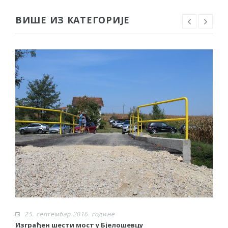
ВИШЕ ИЗ КАТЕГОРИЈЕ
25. септембар 2016. године
Изграђен шести мост у Бјелошевцу
С