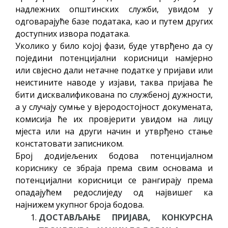
надлежних општинских служби, увидом у
одговарајуће базе података, као и путем других
доступних извора података.
Уколико у било којој фази, буде утврђено да су
поједини потенцијални корисници намјерно
или свјесно дали нетачне податке у пријави или
неистините наводе у изјави, таква пријава ће
бити дисквалификована по службеној дужности,
а у случају сумње у вјеродостојност докумената,
комисија ће их провјерити увидом на лицу
мјеста или на други начин и утврђено стање
констатовати записником.
Број додијељених бодова потенцијалном
кориснику се збраја према свим основама и
потенцијални корисници се рангирају према
опадајућем редослиједу од највишег ка
најнижем укупног броја бодова.
ДОСТАВЉАЊЕ ПРИЈАВА, КОНКУРСНА