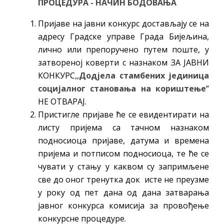
ПРОЦЕДУРА - НАЧИН БОДОВАЊА
Пријаве на јавни конкурс достављају се на
адресу Градске управе Града Бијељина,
лично или препоручено путем поште, у
затвореној коверти с назнаком ЗА ЈАВНИ
КОНКУРС,,
Додјела стамбених јединица
социјалног становања на кориштење
“
НЕ ОТВАРАЈ.
Пристигле пријаве ће се евидентирати на
листу пријема са тачном назнаком
подносиоца пријаве, датума и времена
пријема и потписом подносиоца, те ће се
чувати у стању у каквом су запримљене
све до оног тренутка док исте не преузме
у року од пет дана од дана затварања
јавног конкурса комисија за провођење
конкурсне процедуре.