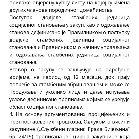
прилаже овјерену кућ
ну листу на којој су имена
других чланова породичног домаћинства.
Поступак додјеле стамбених јединица
социјалног становања у закуп, као и одржавање
станова дефинисано је Правилником о поступку
додјеле стамбених јединица социјалног
становања и Правилником о начину управљања
и одржавања стамбених јединица социјалног
становања.
Уговор о закупу се закључује на одређено
вријеме, на период од 12 мјесеци, док трају
потребе за стамбеним збрињавањем и може се
продужавати уколико лице и даље испуњава
услове дефинисане прописима којима се уређује
област социјалног становања.
4. На основу аргументованих процијењених и
претпостављених трошкова, Одлуком о висини
закупнине („Службени гласник Града Бијељина“
бр. 24/19) прописана је цијена закупнине која