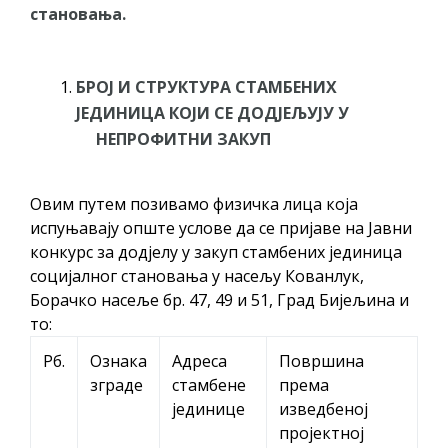
становања
.
БРОЈ И СТРУКТУРА СТАМБЕНИХ
ЈЕДИНИЦА КОЈИ СЕ ДОДЈЕЉУЈУ У
НЕПРОФИТНИ ЗАКУП
Овим путем позивамо физичка лица која
испуњавају опште услове да се пријаве на Јавни
конкурс за додјелу у закуп стамбених јединица
социјалног становања у насељу Кованлук,
Борачко насеље бр. 47, 49 и 51, Град Бијељина и
то:
Рб.
Ознака
Адреса
Површина
зграде
стамбене
према
јединице
изведбеној
пројектној