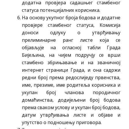
додатна провјера садашњег стамбеног
статуса потенцијалних корисника.
На основу укупног броја бодова и додатне
провјере стамбеног статуса, Комисија
доноси одлуку о утврђивању
прелиминарне ранг листе која се
објављује на огласној табли Града
Бијељина, на чијем подручју се врши
стамбено збрињавање и на званичној
интернет страници Града, и она садржи
редни број према редослиједу првенства,
име, презиме, име родитеља корисника и
укупан број чланова породичног
домаћинства, додијељени број бодова
према сваком услову и укупан број бодова,
датум утврђивања листе и објаве и
упутство о подношењу приговора.