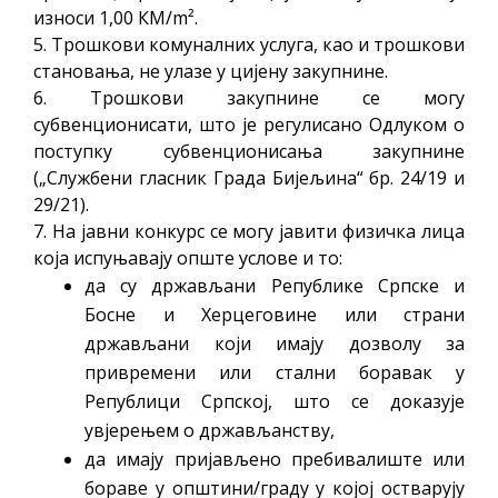
износи 1,00 КМ/m².
5. Трошкови комуналних услуга, као и трошкови
становања, не улазе у цијену закупнине.
6. Трошкови закупнине се могу
субвенционисати, што је регулисано Одлуком о
поступку субвенционисања закупнине
(„Службени гласник Града Бијељина“ бр. 24/19 и
29/21).
7. На јавни конкурс се могу јавити физичка лица
која испуњавају опште услове и то:
да су држављани Републике Српске и
Босне и Херцеговине или страни
држављани који имају дозволу за
привремени или стални боравак у
Републици Српској, што се доказује
увјерењем о држављанству,
да имају пријављено пребивалиште или
бораве у општини/граду у којој остварују