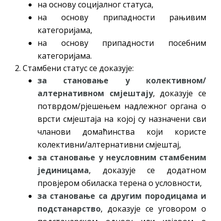
на основу социјалног статуса,
на основу припадности рањивим
категоријама,
на основу припадности посебним
категоријама.
2. Стамбени статус се доказује:
за становање у колективном/
алтернативном смјештају
, доказује се
потврдом/рјешењем надлежног органа о
врсти смјештаја на којој су назначени сви
чланови домаћинства који користе
колективни/алтернативни смјештај,
за становање у неусловним стамбеним
јединицама
, доказује се додатном
провјером обиласка терена о условности,
за становање са другим породицама и
подстанарство
, доказује се уговором о