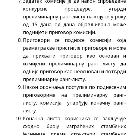
Задатак комисије је да након спроведене
конкурсне процедуре, утврди
прелиминарну ранг-листу на коју се у року
од 15 дана од дана објављивања може
поднијети приговор комисији.
Приговори се подносе комисији која
разматра све пристигле приговоре и може
да прихвати приговор као основан и
измијени прелиминарну ранг листу, да
одбије приговор као неоснован и потврди
прелиминарну ранг-листу.
Након окончања поступка по поднесеним
приговорима на прелиминарну ранг-
листу, комисија утврђује коначну ранг-
листу.
Коначна листа корисника се закључује
сходно броју изграђених стамбених
јединица према структури стамбених