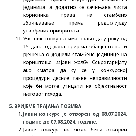
јединица, а додатно се сачињава листа
корисника права на стамбено
збрињавање према редослиједу
утврђених приоритета.
Учесник конкурса има право да у року од
15 дана од дана пријема обавјештења и
рјешења о додјели стамбене јединице на
кориштење изјави жалбу Секретаријату
ако сматра да су се у конкурсној
процедури десиле такве неправилности
које би могле утицати на објективност
његовог исхода.
5. ВРИЈЕМЕ ТРАЈАЊА ПОЗИВА
Јавни конкурс је отворен од 08.07.2024.
године до 07.08.2024. године,
Јавни конкурс не може бити отворен