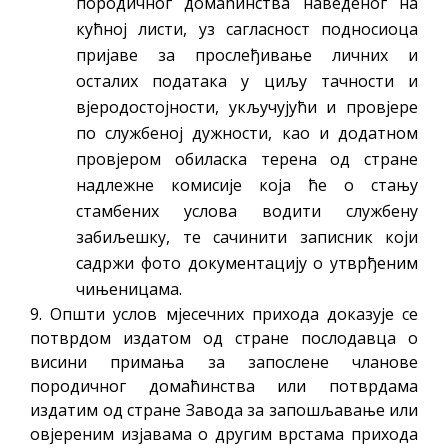
породичног домаћинства наведеног на
кућној листи, уз сагласност подносиоца
пријаве за прослеђивање личних и
осталих података у циљу тачности и
вјеродостојности, укључујући и провјере
по службеној дужности, као и додатном
провјером обиласка терена од стране
надлежне комисије која ће о стању
стамбених услова водити службену
забиљешку, те сачинити записник који
садржи фото документацију о утврђеним
чињеницама.
9. Општи услов мјесечних прихода доказује се
потврдом издатом од стране послодавца о
висини примања за запослене чланове
породичног домаћинства или потврдама
издатим од стране Завода за запошљавање или
овјереним изјавама о другим врстама прихода