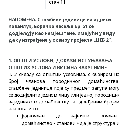
стан 11
НАПОМЕНА: Стамбене јединице на адреси
Кованлук, Борачко насеље бр. 51 се
додјељују као намјештене, имајући у виду
да су изграђене у оквиру пројекта „ЦЕБ 2“.
1. ОПШТИ УСЛОВИ, ДОКАЗИ ИСПУЊАВАЊА
ОПШТИХ УСЛОВА И ВИСИНА ЗАКУПНИНЕ
1. У складу са општим условима, с обзиром на
број чланова породичног домаћинства,
стамбене јединице које су предмет закупа могу
се додијелити једном лицу или једној породици/
заједничком домаћинству са одређеним бројем
чланова и то:
једночлано до највише трочлано
домаћинство - станови чија је структура и