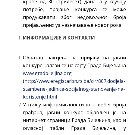
краће од 30 (тридесет) дана, а у случају
потребе, трајање конкурса се може
продужавати због недовољног броја
пријављених уз назначавање новог рока.
ИНФОРМАЦИЈЕ И КОНТАКТИ
Образац захтјева за пријаву на јавни
конкурс налази се на сајту Града Бијељина
www.gradbijeljina.org
.
(
http://www.eregistarbn.rs.ba/cir/807.dodjela-
stambene-jedinice-socijalnog-stanovanja-na-
koristenje.html
У циљу информисаности што већег броја
грађана, јавни конкурс објављен је на
интернет страници Града Бијељина, као и
огласној табли Града Бијељина, у