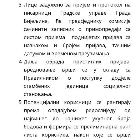
Лице задужено за пријем и протокол на
писарници Градске управе Града
Бијељина, ће предсједнику комисије
сачинити записник о примопредаји са
листом пријема поднијетих пријава са
назнаком и бројем пријава, тачним
датумом и временом преузимања.
Даља обрада пристиглих пријава,
вредновање врши се у складу са
Правилником о поступку додјеле
стамбених јединица социјалног
становања.
Потенцијални корисници се рангирају
према опадајућем редослиједу од
највишег до најнижег укупног броја
бодова и формира се прелиминарна ранг
листа корисника, након које се врши