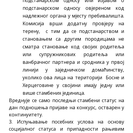
подстанарском односу или изјавом о
подстанарском односу овјереном код
надлежног органа у мјесту пребивалишта.
Комисија врши додатну провјеру на
терену, с тим да се подстанарством и
становањем са другим породицама не
сматра становање код својих родитеља
или супружникових родитеља или
ванбрачног партнера и сродника у првој
линији у заједничком домаћинству,
уколико ова лица на територији Босне и
Херцеговине у својини имају једну или
више стамбених јединица.
Вреднује се само последњи стамбени статус на
дан подношења пријаве на конкурс, остварен у
континуитету.
3. Испуњавање посебних услова на основу
социјалног статуса и припадности рањивим