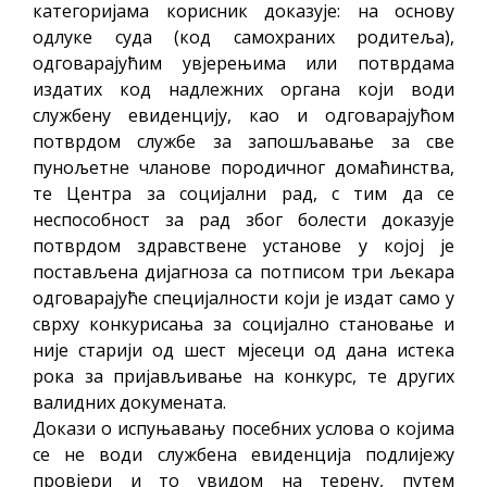
категоријама корисник доказује: на основу
одлуке суда (код самохраних родитеља),
одговарајућим увјерењима или потврдама
издатих код надлежних органа који води
службену евиденцију, као и одговарајућом
потврдом службе за запошљавање за све
пунољетне чланове породичног домаћинства,
те Центра за социјални рад, с тим да се
неспособност за рад због болести доказује
потврдом здравствене установе у којој је
постављена дијагноза са потписом три љекара
одговарајуће специјалности који је издат само у
сврху конкурисања за социјално становање и
није старији од шест мјесеци од дана истека
рока за пријављивање на конкурс, те других
валидних докумената.
Докази о испуњавању посебних услова о којима
се не води службена евиденција подлијежу
провјери и то увидом на терену, путем