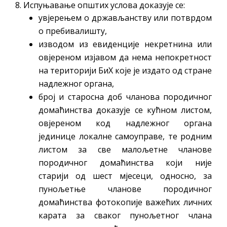
8. Испуњавање општих услова доказује се:
увјерењем о држављанству или потврдом
о пребивалишту,
изводом из евиденције некретнина или
овјереном изјавом да нема непокретност
на територији БиХ које је издато од стране
надлежног органа,
број и старосна доб чланова породичног
домаћинства доказује се кућном листом,
овјереном код надлежног органа
јединице локалне самоуправе, те родним
листом за све малољетне чланове
породичног домаћинства који није
старији од шест мјесеци, односно, за
пунољетње чланове породичног
домаћинства фотокопије важећих личних
карата за сваког пунољетног члана