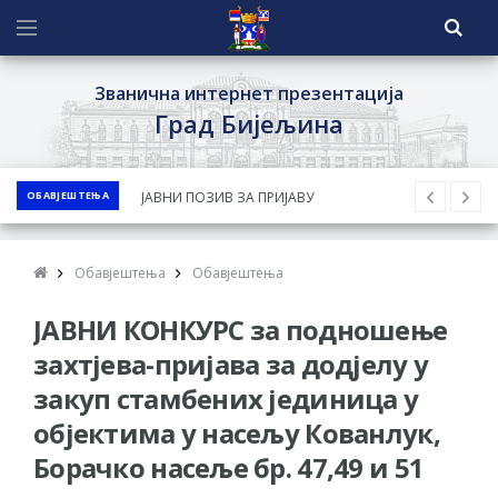
Званична интернет презентација
Град Бијељина
ЈАВНИ ПОЗИВ ЗА ПРИЈАВУ
ОБАВЈЕШТЕЊА
НЕПРОПИСНОГ ОДЛАГАЊА ОТПАДА УЗ
ДОДЈЕЛУ ФИНАНСИЈСКЕ НАГРАДЕ
ЈАВНИ КОНКУРС ЗА ДОДЈЕЛУ
Обавјештења
Обавјештења
БЕСПОВРАТНИХ СРЕДСТАВА ЗА
ЈАВНИ КОНКУРС за подношење
СУФИНАНСИРАЊЕ КУПОВИНЕ СЕОСКЕ
захтјева-пријава за додјелу у
КУЋЕ СА ОКУЋНИЦОМ НА ТЕРИТОРИЈИ
закуп стамбених јединица у
ГРАДА БИЈЕЉИНА ЗА 2026. ГОДИНУ
објектима у насељу Кованлук,
Обавјештење за предузетника - Ненад
Нукић
Борачко насеље бр. 47,49 и 51
ПРЕЛИМИНАРНA РАНГ ЛИСТA