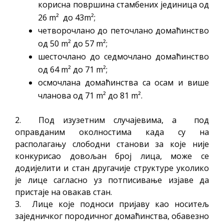
корисна површина стамбених јединица од
26 m² до 43m²;
четворочлано до петочлано домаћинство
од 50 m² до 57 m²;
шесточлано до седмочлано домаћинство
од 64 m² до 71 m²;
осмочлана домаћинства са осам и више
чланова од 71 m² до 81 m².
2. Под изузетним случајевима, а под
оправданим околностима када су на
располагању слободни станови за које није
конкурисао довољан број лица, може се
додијелити и стан другачије структуре уколико
је лице сагласно уз потписивање изјаве да
пристаје на овакав стан.
3. Лице које подноси пријаву као носитељ
заједничког породичног домаћинства, обавезно