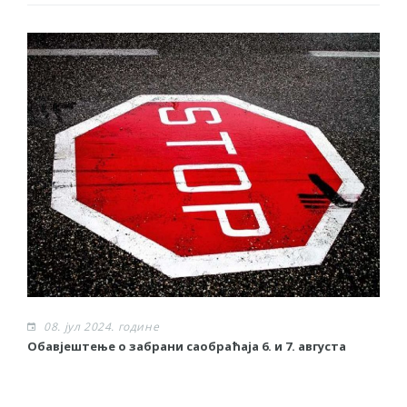
08. јул 2024. године
Обавјештење о забрани саобраћаја 6. и 7. августа
О