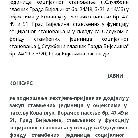
јединица социјалног становања (,,Службени
гласник Града Бијељина“ бр. 24/19, 3/21 и 14/23) у
објектима у Кованлуку, Борачко насеље бр. 47,
49 и 51, Град Бијељина, стављених у функцију
социјалног становања и у складу са Одлуком о
фонду стамбених јединица социјалног
становања (,,Службени гласник Града Бијељина“
бр. 24/19 и 3/20) Град Бијељина расписује
ЈАВНИ
КОНКУРС
за
подношење
захтјева-пријава
за
додјелу
у
закуп
стамбених
јединица
у
објектима
у
насељ
у Кованлук, Борачко насеље бр. 47,49 и
51, Град Бијељина, стављених
у
функцију
социјалног
становања
у
складу
са
Одлуком
о
фонду
стамбених
јединица
социјалног