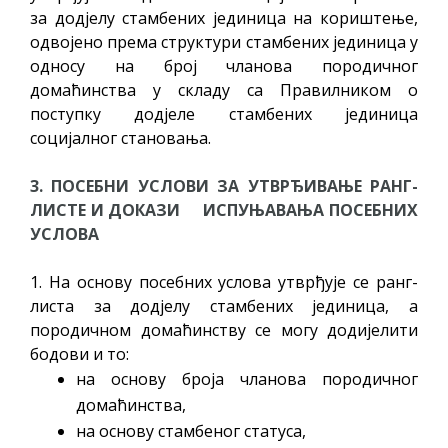
за додјелу стамбених јединица на кориштење,
одвојено према структури стамбених јединица у
односу на број чланова породичног
домаћинства у складу са Правилником о
поступку додјеле стамбених јединица
социјалног становања.
3. ПОСЕБНИ УСЛОВИ ЗА УТВРЂИВАЊЕ РАНГ-
ЛИСТЕ
И ДОКАЗИ
ИСПУЊАВАЊА ПОСЕБНИХ
УСЛОВА
1. На основу посебних услова утврђује се ранг-
листа за додјелу стамбених јединица, а
породичном домаћинству се могу додијелити
бодови и то:
на основу броја чланова породичног
домаћинства,
на основу стамбеног статуса,