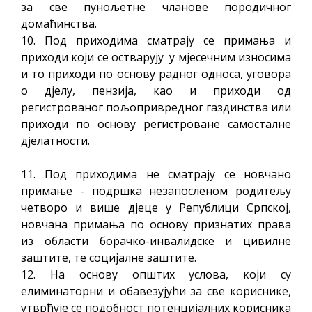
за све пунољетне чланове породичног
домаћинства.
10. Под приходима сматрају се примања и
приходи који се остварују у мјесечним износима
и то приходи по основу радног односа, уговора
о дјелу, пензија, као и приходи од
регистрованог пољопривредног газдинства или
приходи по основу регистроване самосталне
дјелатности.
11. Под приходима не сматрају се новчано
примање - подршка незапосленом родитељу
четворо и више дјеце у Републици Српској,
новчана примања по основу признатих права
из области борачко-инвалидске и цивилне
заштите, те социјалне заштите.
12. На основу општих услова, који су
елиминаторни и обавезујући за све кориснике,
утврђује се подобност потенцијалних корисника