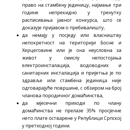
право на стамбену јединицу, најмање три
године непрекидно у тренутку
расписивања јавног конкурса, што се
доказује пријавом о пребивалишту,
да немају у посједу или власништву
непокретност на територији Босне и
Херцеговине или је она неусловна за
живот у смислу непостојања
електроинсталација, водоводних и
санитарних инсталација и пријетња је по
здравље или стамбена јединица није
одговарајуће површине, с обзиром на број
чланова породичног домаћинства,
да мјесечни приходи по члану
домаћинства не прелазе 35% просјечне
нето плате остварене у Републици Српској
у претходној години.